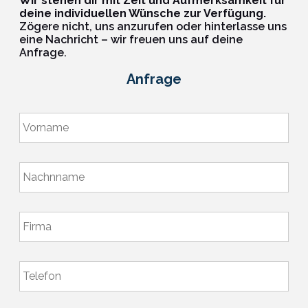
Wir stehen dir mit Zeit und Aufmerksamkeit für
deine individuellen Wünsche zur Verfügung.
Zögere nicht, uns anzurufen oder hinterlasse uns
eine Nachricht – wir freuen uns auf deine
Anfrage.
Anfrage
V
o
r
n
N
a
a
m
c
e
h
*
F
n
i
a
r
m
m
e
T
a
*
e
*
l
e