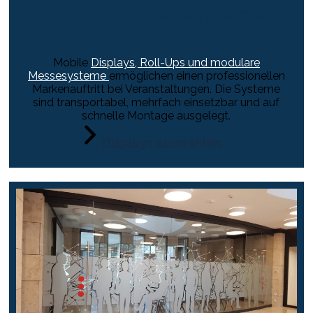
Displays & Messesysteme
Präsentationslösungen für Events
Mobile
Displays, Roll-Ups und modulare
Messesysteme
ermöglichen einen professionellen
Markenauftritt bei Veranstaltungen. Die Systeme
sind transportabel, mehrfach einsetzbar und auf
schnelle Montage ausgelegt.
Displays auswählen