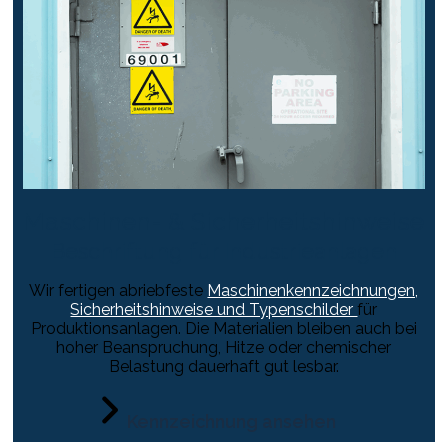
Maschinen- & Sicherheitshinweise
Beschriftung für Industrieanlagen
Wir fertigen abriebfeste
Maschinenkennzeichnungen,
Sicherheitshinweise und Typenschilder
für
Produktionsanlagen. Die Materialien bleiben auch bei
hoher Beanspruchung, Hitze oder chemischer
Belastung dauerhaft gut lesbar.
Kennzeichnung ansehen