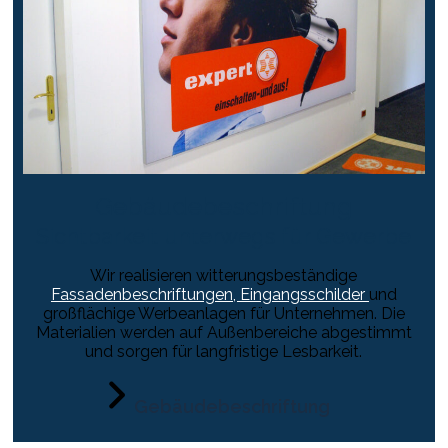
Gebäudebeschriftung
Sichtbarkeit unterwegs für Gewerbe
Wir realisieren witterungsbeständige
Fassadenbeschriftungen, Eingangsschilder
und
großflächige Werbeanlagen für Unternehmen. Die
Materialien werden auf Außenbereiche abgestimmt
und sorgen für langfristige Lesbarkeit.
Gebäudebeschriftung