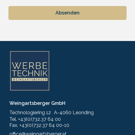
r
i
c
h
t
*
Weingartsberger GmbH
Technologiering 12 A-4060 Leonding
Tel. +43(0)732.37 64 00
Fax. +43(0)732.37 64 00-10
office@weingartsberger.at