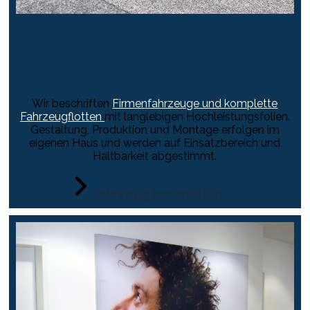
Fahrzeugbeschriftung
Mobile Werbung für Pkw und
Transporter
Wir beschriften
Firmenfahrzeuge und komplette
Fahrzeugflotten
mit langlebigen Hochleistungsfolien.
Gestaltung, Produktion und Montage erfolgen im
eigenen Haus und werden auf Einsatzbereich und
Haltbarkeit abgestimmt.
Fahrzeug beschriften