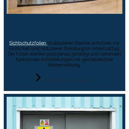
Sichtschutzfolien für Glasflächen
Privatsphäre für Büro und Praxis
Sichtschutzfolien
strukturieren Räume, schützen vor
Einblicken und reduzieren Blendung im Arbeitsalltag.
Die Folien werden passgenau gefertigt und verbinden
funktionale Anforderungen mit gestalterischer
Markenwirkung.
Sichtschutz planen