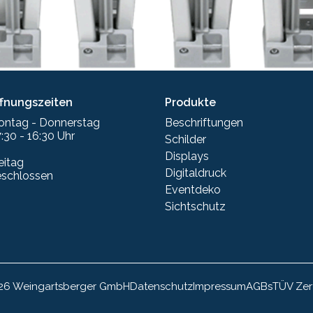
ffnungszeiten
Produkte
ontag - Donnerstag
Beschriftungen
:30 - 16:30 Uhr
Schilder
Displays
eitag
Digitaldruck
eschlossen
Eventdeko
Sichtschutz
26 Weingartsberger GmbH
Datenschutz
Impressum
AGBs
TÜV Zert