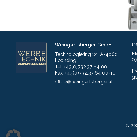
Weingartsberger GmbH
Ö
M
Technologiering 12 A-4060
07
Leonding
Tel. +43(0)732.37 64 00
Fr
Fax. +43(0)732.37 64 00-10
g
office@weingartsberger.at
© 20