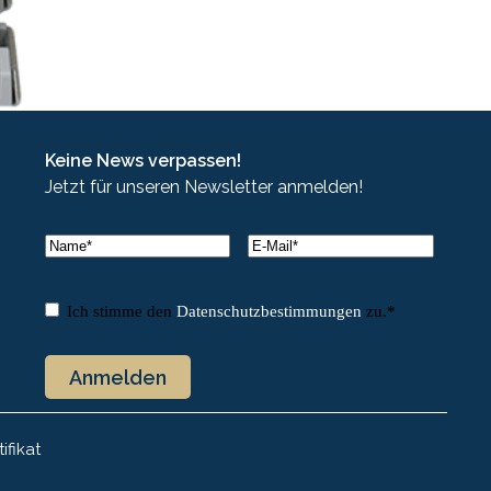
Keine News verpassen!
Jetzt für unseren Newsletter anmelden!
Name
*
E-
Mail
*
Name
Einwilligung
*
Ich stimme den
Datenschutzbestimmungen
zu.
*
ifikat