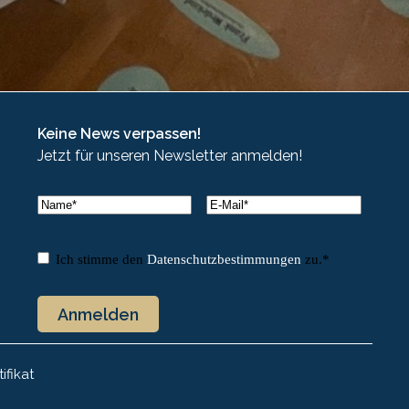
Keine News verpassen!
Jetzt für unseren Newsletter anmelden!
Name
*
E-
Mail
*
Name
Einwilligung
*
Ich stimme den
Datenschutzbestimmungen
zu.
*
ifikat