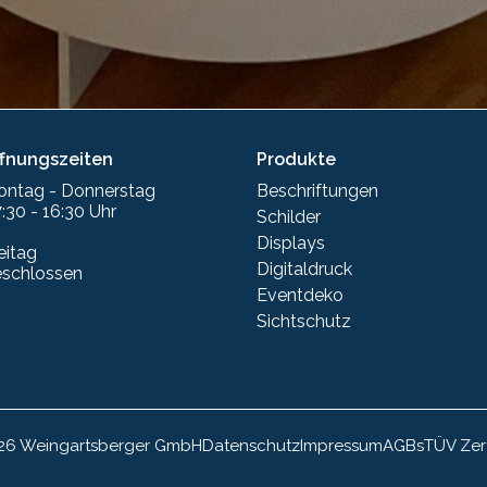
ffnungszeiten
Produkte
ontag - Donnerstag
Beschriftungen
:30 - 16:30 Uhr
Schilder
Displays
eitag
Digitaldruck
eschlossen
Eventdeko
Sichtschutz
26 Weingartsberger GmbH
Datenschutz
Impressum
AGBs
TÜV Zert